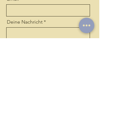
Deine Nachricht
Senden
Impressum
l
Datenschutz
l
Kontakt
©2024 Hebamme Julia Pratz. Erstellt mit
Wix.com